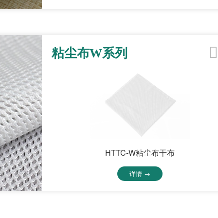
粘尘布W系列
粘尘布F系列
粘尘布白
HTTC-W粘尘布干布
HTTC-F粘尘布黄
详情 →
详情 →