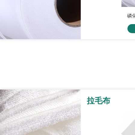
磷化除渣滤纸
磷
详情 →
拉毛布