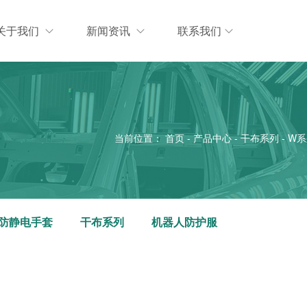
关于我们
新闻资讯
联系我们
当前位置：
首页
-
产品中心
-
干布系列
-
W系
防静电手套
干布系列
机器人防护服