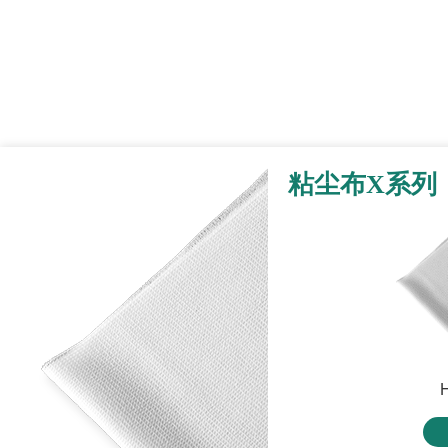
系列
粘尘布X系列
HTTC-X
详情 →