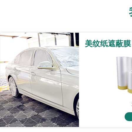
蔽膜
美纹纸遮蔽膜
遮蔽膜
详情 →