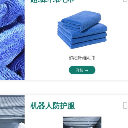
纸
超细纤维毛巾
详情 →
机器人防护服