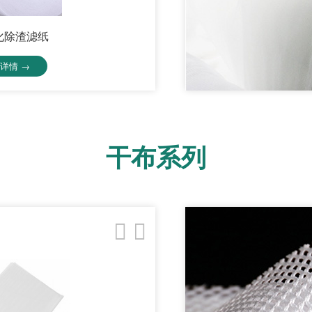
化除渣滤纸
热熔焊过滤袋和线缝过滤袋
磷化除渣
详情 →
详情 →
详情 →
干布系列
W系列干布
拉毛布