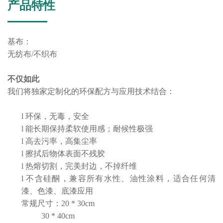
产品特性
基布：
无纺布
/不织布
不仅如此
我们将独家定制化的环保配方与应用技术结合：
l
环保，无毒，安全
l
能长期保持柔软使用感；耐候性极强
l
高去污率，高集尘率
l
擦拭后物体表面不残胶
l
热熔切割，完美封边，不掉纤维
l
不含硅酮，兼容所有水性、油性涂料，适合任何清
漆、色漆、底漆应用
常规尺寸：
20 * 30cm
30 * 40cm