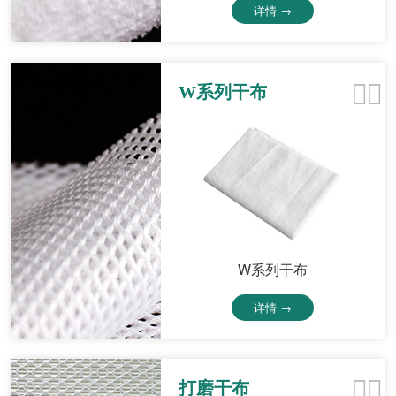
详情 →
详情 →
列干布
W系列干布
W系列干布
W系列干布
详情 →
详情 →
干布
打磨干布