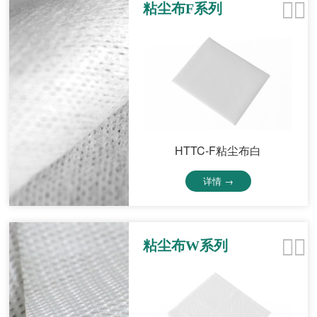
布F系列
粘尘布F系列
TTC-F粘尘布白薄
HTTC-F粘尘布白
详情 →
详情 →
布W系列
粘尘布W系列