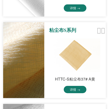
详情 →
详情 →
布S系列
粘尘布S系列
C-S粘尘布45# A橙黄
HTTC-S粘尘布37# A黄
详情 →
详情 →