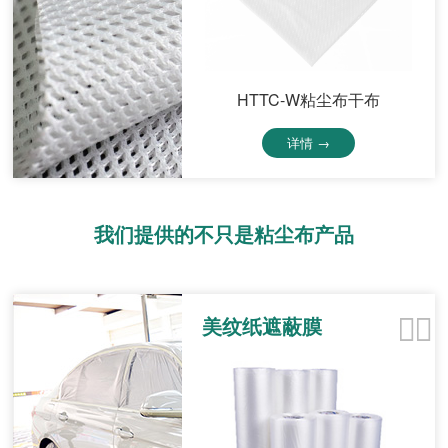
HTTC-W粘尘布A
HTTC-W粘尘布干布
详情 →
详情 →
我们提供的不只是粘尘布产品
纸遮蔽膜
美纹纸遮蔽膜