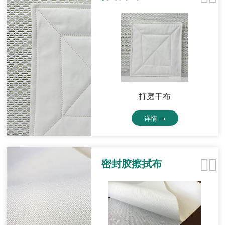
打磨干布
打磨干布
详情 →
详情 →
胶擦拭布
密封胶擦拭布