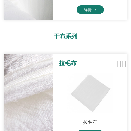
详情 →
详情 →
干布系列
布
拉毛布
拉毛布
拉毛布