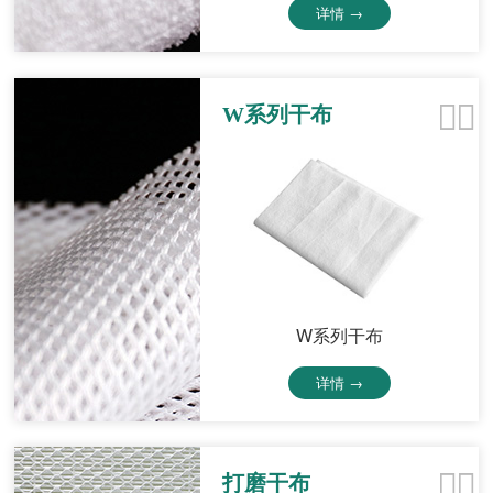
详情 →
详情 →
列干布
W系列干布
W系列干布
W系列干布
详情 →
详情 →
干布
打磨干布