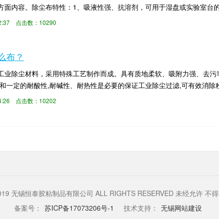
方面内容。除尘布特性：1、吸液性强、抗溶剂，可用于湿盘或实验室台
也有把无尘布制成...
42:37 点击数：10290
么布？
工业除尘材料，采用特殊工艺制作而成。具有质地柔软、吸附力强、去污
洁和一定的耐酸性,耐碱性、耐热性是必要的保证工业除尘过滤,可有效消除
用的是什么布...
14:26 点击数：10202
2019 无锡恒泰胶粘制品有限公司 ALL RIGHTS RESERVED 未经允许 不
备案号：
苏ICP备17073206号-1
技术支持：
无锡网站建设