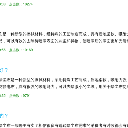
装前的预处理。那...
13:08 点击数：10274
布是一种新型的擦拭材料，经特殊的工艺制造而成，具有质地柔软、吸附
品，可以有效的去除待喷漆表面的灰尘和异物，使喷漆后的漆面更加光滑
广泛应用于电子厂...
10:56 点击数：10169
好？
除尘布是一种新型的擦拭材料，采用特殊工艺制成，质地柔软，吸附力强
防静电布，具有很强的吸附能力，可以去除微小的尘埃，那关于除尘布使
厂家无锡恒泰胶粘就...
:26:32 点击数：9791
的？
除尘布一般哪里有卖？相信很多有选购除尘布需求的消费者有时候都会有