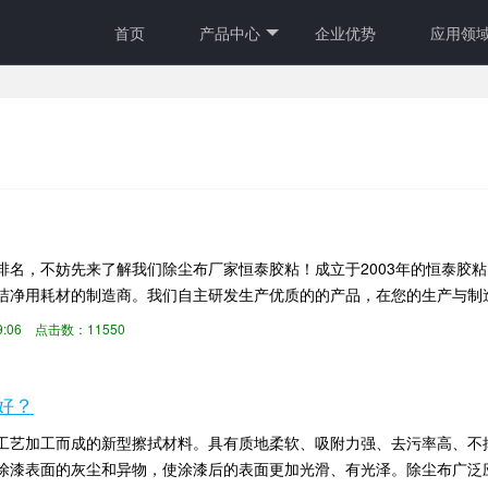
首页
产品中心
企业优势
应用领
，不妨先来了解我们除尘布厂家恒泰胶粘！成立于2003年的恒泰胶粘（HENGTA
洁净用耗材的制造商。我们自主研发生产优质的的产品，在您的生产与制
29:06 点击数：11550
好？
工艺加工而成的新型擦拭材料。具有质地柔软、吸附力强、去污率高、不
涂漆表面的灰尘和异物，使涂漆后的表面更加光滑、有光泽。除尘布广泛